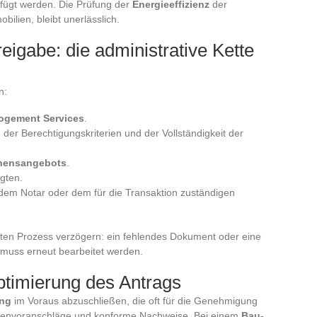
efügt werden. Die Prüfung der
Energieeffizienz
der
ilien, bleibt unerlässlich.
reigabe: die administrative Kette
n:
ogement Services
.
 der Berechtigungskriterien und der Vollständigkeit der
hensangebots
.
gten.
t dem Notar oder dem für die Transaktion zuständigen
mten Prozess verzögern: ein fehlendes Dokument oder eine
g muss erneut bearbeitet werden.
ptimierung des Antrags
ung
im Voraus abzuschließen, die oft für die Genehmigung
Kostenvoranschläge und konforme Nachweise. Bei einem
Bau-