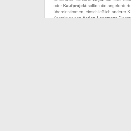
oder
Kaufprojekt
sollten die angeforder
übereinstimmen, einschließlich anderer
K
Kontakt zu den
Action Logement
-Dienst
gesamten Prozess.
Am Ende hängt die Freigabe des Kredits ni
jedes Zahnrad, jeder Antrag, jeder Zeitpl
Zugang zum Eigentum spielt sich für viel
Strenge und Lebensprojekt ab. Wer hat ni
unterschreiben, die Schlüssel in der Hand
Sieg über den Papierkram und die Friste
←
Wie viel verdient ein BAFA-Animator 
Blaubart: Entschlüsselung und 