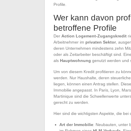
Profile.
Wer kann davon prof
betroffene Profile
Der
Action Logement-Zugangskredit
ri
Arbeitnehmer im
privaten Sektor
, ausge
deren Unternehmen mindestens zehn Mitarb
oder als Zeitarbeiter beschäftigt sind. 
als
Hauptwohnung
genutzt werden und s
Um von diesem Kredit profitieren zu kö
werden. Nur Haushalte, deren steuerliche
liegen, können einen Antrag stellen. Di
Immobilie angepasst. In Paris, Lyon, Marse
Martinique sind die Schwellenwerte unter
gerecht zu werden.
Hier sind die wichtigsten Aspekte, die bei
Art der Immobilie
: Neubauten, unter
im Rahmen eines
HLM-Verkaufs
, Eig