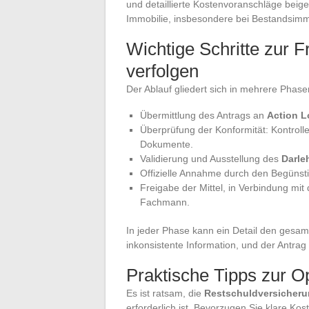
und detaillierte Kostenvoranschläge beig
Immobilie, insbesondere bei Bestandsimmob
Wichtige Schritte zur F
verfolgen
Der Ablauf gliedert sich in mehrere Phase
Übermittlung des Antrags an
Action L
Überprüfung der Konformität: Kontrolle
Dokumente.
Validierung und Ausstellung des
Darle
Offizielle Annahme durch den Begünsti
Freigabe der Mittel, in Verbindung mi
Fachmann.
In jeder Phase kann ein Detail den gesa
inkonsistente Information, und der Antra
Praktische Tipps zur O
Es ist ratsam, die
Restschuldversicher
erforderlich ist. Bevorzugen Sie klare 