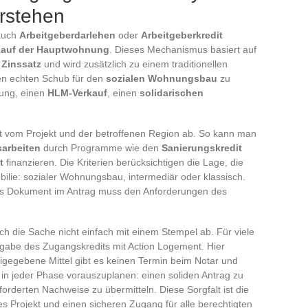
erstehen
auch
Arbeitgeberdarlehen
oder
Arbeitgeberkredit
auf der Hauptwohnung
. Dieses Mechanismus basiert auf
 Zinssatz
und wird zusätzlich zu einem traditionellen
nen echten Schub für den
sozialen Wohnungsbau
zu
nung, einen
HLM-Verkauf
, einen
solidarischen
t vom Projekt und der betroffenen Region ab. So kann man
arbeiten
durch Programme wie den
Sanierungskredit
t
finanzieren. Die Kriterien berücksichtigen die Lage, die
bilie: sozialer Wohnungsbau, intermediär oder klassisch.
edes Dokument im Antrag muss den Anforderungen des
ch die Sache nicht einfach mit einem Stempel ab. Für viele
igabe des Zugangskredits mit Action Logement. Hier
reigegebene Mittel gibt es keinen Termin beim Notar und
, in jeder Phase vorauszuplanen: einen soliden Antrag zu
eforderten Nachweise zu übermitteln. Diese Sorgfalt ist die
es Projekt und einen sicheren Zugang für alle berechtigten