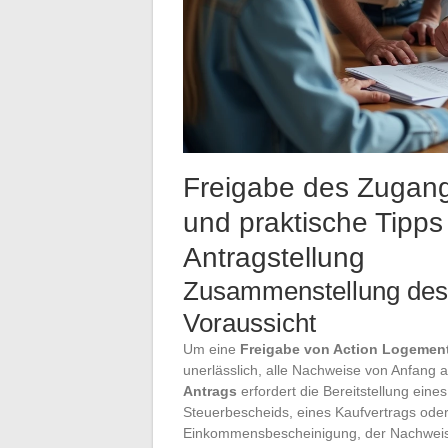
Freigabe des Zugangs
und praktische Tipps 
Antragstellung
Zusammenstellung des 
Voraussicht
Um eine
Freigabe von Action Logemen
unerlässlich, alle Nachweise von Anfang
Antrags
erfordert die Bereitstellung ein
Steuerbescheids, eines Kaufvertrags ode
Einkommensbescheinigung, der Nachweis