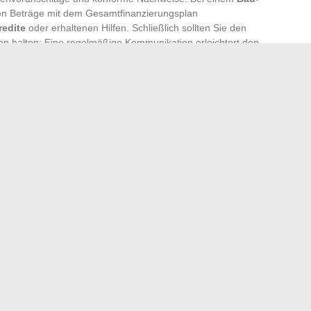
ten Beträge mit dem Gesamtfinanzierungsplan
redite
oder erhaltenen Hilfen. Schließlich sollten Sie den
en halten: Eine regelmäßige Kommunikation erleichtert den
cht vom Zufall ab. Es ist eine präzise Mechanik, bei der
an und jede Konformität Aufmerksamkeit verdient. Der
e auf diesem schmalen Grat zwischen administrativer
cht schon davon geträumt, endlich beim Notar zu
? Dieser so erwartete Schritt wird dann zu einem echten
n, einem entscheidenden Übergang zu einem neuen Kapitel.
tatsächlich? Entdecken Sie das Nettogehalt im Jahr 2024
Analyse der Moral des berühmten Märchens von Perrault
→