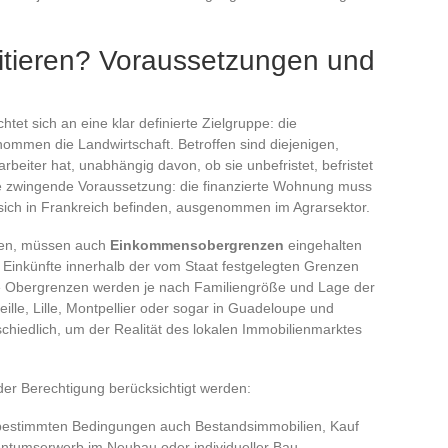
itieren? Voraussetzungen und
chtet sich an eine klar definierte Zielgruppe: die
nommen die Landwirtschaft. Betroffen sind diejenigen,
eiter hat, unabhängig davon, ob sie unbefristet, befristet
Eine zwingende Voraussetzung: die finanzierte Wohnung muss
ich in Frankreich befinden, ausgenommen im Agrarsektor.
nnen, müssen auch
Einkommensobergrenzen
eingehalten
 Einkünfte innerhalb der vom Staat festgelegten Grenzen
ese Obergrenzen werden je nach Familiengröße und Lage der
ille, Lille, Montpellier oder sogar in Guadeloupe und
schiedlich, um der Realität des lokalen Immobilienmarktes
 der Berechtigung berücksichtigt werden:
 bestimmten Bedingungen auch Bestandsimmobilien, Kauf
entumserwerb im Neubau oder individueller Bau.