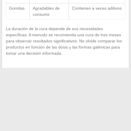
Gomitas
Agradables de
Contienen a veces aditivos
consumir
La duración de la cura depende de sus necesidades
específicas. A menudo se recomienda una cura de tres meses
para observar resultados significativos. No olvide comparar los
productos en función de las dosis y las formas galénicas para
tomar una decisión informada.
←
Las nuevas tendencias en cajas fuertes digitales y sus
alternativas innovadoras
Viajar en tren en Francia: las mejores opciones para jóvenes
→
Search