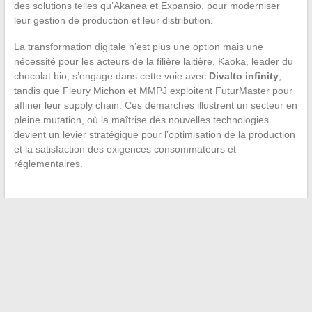
des solutions telles qu’Akanea et Expansio, pour moderniser
leur gestion de production et leur distribution.
La transformation digitale n’est plus une option mais une
nécessité pour les acteurs de la filière laitière. Kaoka, leader du
chocolat bio, s’engage dans cette voie avec
Divalto infinity
,
tandis que Fleury Michon et MMPJ exploitent FuturMaster pour
affiner leur supply chain. Ces démarches illustrent un secteur en
pleine mutation, où la maîtrise des nouvelles technologies
devient un levier stratégique pour l’optimisation de la production
et la satisfaction des exigences consommateurs et
réglementaires.
←
Comment choisir la bonne taille de vêtements pour votre
enfant : focus sur la taille XS
Les joyaux cachés de la côte française : destinations
balnéaires méconnues
→