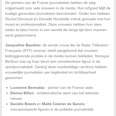
De pioniers van de Franse journalistiek hebben de weg
vrijgemaakt voor vele vrouwen in de media. Hun erfgoed blijft de
huidige generaties journalisten beïnvloeden. Onder hen hebben
Rachel Denoeud en Danielle Hunebelle indruk gemaakt met hun
moed en professionaliteit. Deze vrouwen hebben hun stem
weten te laten horen in een wereld die lange tijd door mannen
werd gedomineerd.
Jacqueline Baudrier
, de eerste vrouw die de Radio Télévision
Française (RTF) voorzat, heeft aangetoond dat vrouwen
leidinggevende posities in de media kunnen bekleden. Monique
Berlioux was op haar beurt een onmiskenbare figuur in de
sportjournalistiek. Dankzij deze voorbeeldige carrières hebben
vrouwelijke journalisten aan legitimiteit en zichtbaarheid
gewonnen.
Lucienne Bernadac
: pionier van de Franse radio.
Denise Billon
: emblematische stem van het televisie-
nieuws.
Danièle Breem
en
Maïté Celerier de Sanois
:
vooraanstaande figuren in de politieke journalistiek.