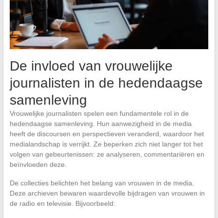
De invloed van vrouwelijke
journalisten in de hedendaagse
samenleving
Vrouwelijke journalisten spelen een fundamentele rol in de
hedendaagse samenleving. Hun aanwezigheid in de media
heeft de discoursen en perspectieven veranderd, waardoor het
medialandschap is verrijkt. Ze beperken zich niet langer tot het
volgen van gebeurtenissen: ze analyseren, commentariëren en
beïnvloeden deze.
De collecties belichten het belang van vrouwen in de media.
Deze archieven bewaren waardevolle bijdragen van vrouwen in
de radio en televisie. Bijvoorbeeld: