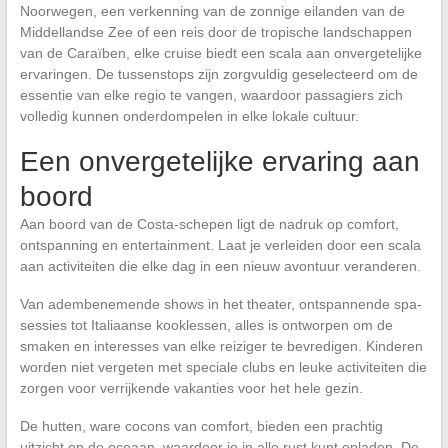
Noorwegen, een verkenning van de zonnige eilanden van de
Middellandse Zee of een reis door de tropische landschappen
van de Caraïben, elke cruise biedt een scala aan onvergetelijke
ervaringen. De tussenstops zijn zorgvuldig geselecteerd om de
essentie van elke regio te vangen, waardoor passagiers zich
volledig kunnen onderdompelen in elke lokale cultuur.
Een onvergetelijke ervaring aan
boord
Aan boord van de Costa-schepen ligt de nadruk op comfort,
ontspanning en entertainment. Laat je verleiden door een scala
aan activiteiten die elke dag in een nieuw avontuur veranderen.
Van adembenemende shows in het theater, ontspannende spa-
sessies tot Italiaanse kooklessen, alles is ontworpen om de
smaken en interesses van elke reiziger te bevredigen. Kinderen
worden niet vergeten met speciale clubs en leuke activiteiten die
zorgen voor verrijkende vakanties voor het hele gezin.
De hutten, ware cocons van comfort, bieden een prachtig
uitzicht op de oceaan, waardoor je in alle rust kunt opladen. De