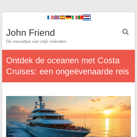
John Friend
De nieuwtjes van mijn vrienden
Ontdek de oceanen met Costa
Cruises: een ongeëvenaarde reis