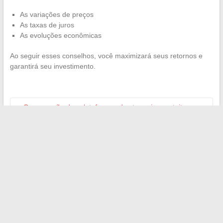
As variações de preços
As taxas de juros
As evoluções econômicas
Ao seguir esses conselhos, você maximizará seus retornos e
garantirá seu investimento.
←
Comparação das plataformas de streaming gratuitas:
nossa opinião sobre o Empire Streaming e suas alternativas
As mulheres influentes do jornalismo francês contemporâneo
→
Search