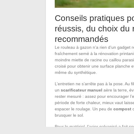
Conseils pratiques p
réussis, du choix du
recommandés
Le rouleau à gazon n’a rien d’un gadget rés
fraîchement semé à la rénovation printaniè
moindre miette de racine ou caillou paras
croisé pour obtenir une surface planche et
même du synthétique.
L’entretien ne s’arrête pas à la pose. Au 
un
scarificateur manuel
aère la terre, év
rester mesuré : assez pour encourager l’
période de forte chaleur, mieux vaut laiss
espacer le roulage. Un peu de
compost
o
brusquer le sol.
Pour le matériel, l’acier galvanisé a fait 
chaque étape et s’accompagne utilement