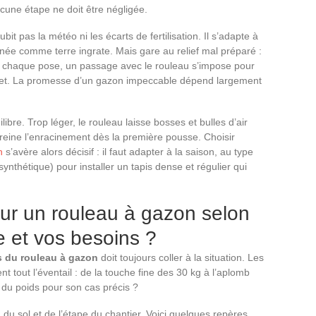
cune étape ne doit être négligée.
ubit pas la météo ni les écarts de fertilisation. Il s’adapte à
née comme terre ingrate. Mais gare au relief mal préparé :
nt chaque pose, un passage avec le rouleau s’impose pour
 net. La promesse d’un gazon impeccable dépend largement
ilibre. Trop léger, le rouleau laisse bosses et bulles d’air
l freine l’enracinement dès la première pousse. Choisir
n
s’avère alors décisif : il faut adapter à la saison, au type
synthétique) pour installer un tapis dense et régulier qui
our un rouleau à gazon selon
e et vos besoins ?
s du rouleau à gazon
doit toujours coller à la situation. Les
t tout l’éventail : de la touche fine des 30 kg à l’aplomb
du poids pour son cas précis ?
 du sol et de l’étape du chantier. Voici quelques repères