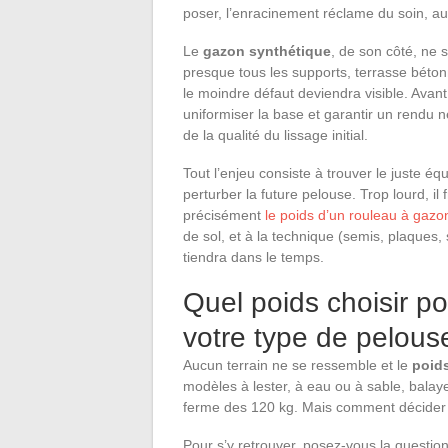
poser, l’enracinement réclame du soin, au
Le
gazon synthétique
, de son côté, ne s
presque tous les supports, terrasse béton
le moindre défaut deviendra visible. Ava
uniformiser la base et garantir un rendu
de la qualité du lissage initial.
Tout l’enjeu consiste à trouver le juste équ
perturber la future pelouse. Trop lourd, i
précisément
le poids d’un rouleau à gazo
de sol, et à la technique (semis, plaques, 
tiendra dans le temps.
Quel poids choisir p
votre type de pelous
Aucun terrain ne se ressemble et le
poid
modèles à lester, à eau ou à sable, balayen
ferme des 120 kg. Mais comment décider 
Pour s’y retrouver, posez-vous la question