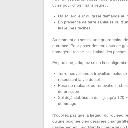
utiles pour choisir sans regret :
Un sol argileux ou tassé demande au m
En présence de terre sableuse ou d’un 
les jeunes racines.
Au moment du semis, une quarantaine de k
outrance. Pour poser des rouleaux de gaz
homogène racine-sol, limitant les poches d’
En pratique, adaptez selon la configuration
Terre nouvellement travaillée, pelouse j
respectant la vie du sol.
Pose de rouleaux ou rénovation : choi
de pression.
Sol déjà stabilisé et dur : jusqu’à 12
dommage.
N’oubliez pas que la largeur du rouleau réd
qu’une poignée bien dessinée change littér
passe-partout : modifiez la charge selon l’