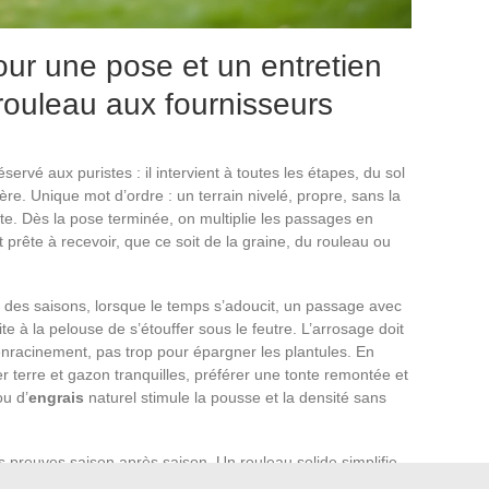
our une pose et un entretien
 rouleau aux fournisseurs
ervé aux puristes : il intervient à toutes les étapes, du sol
re. Unique mot d’ordre : un terrain nivelé, propre, sans la
ite. Dès la pose terminée, on multiplie les passages en
 prête à recevoir, que ce soit de la graine, du rouleau ou
fil des saisons, lorsque le temps s’adoucit, un passage avec
ite à la pelouse de s’étouffer sous le feutre. L’arrosage doit
enracinement, pas trop pour épargner les plantules. En
er terre et gazon tranquilles, préférer une tonte remontée et
u d’
engrais
naturel stimule la pousse et la densité sans
ses preuves saison après saison. Un rouleau solide simplifie
 d’un bon
râteau scarificateur
ou d’un petit rouleau