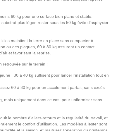
oins 60 kg pour une surface bien plane et stable.
substrat plus léger, rester sous les 50 kg évite d’asphyxier
ilos maintient la terre en place sans compacter à
on ou des plaques, 60 à 80 kg assurent un contact
air et favorisant la reprise.
 retrouvée sur le terrain :
eune : 30 à 40 kg suffisent pour lancer l’installation tout en
sissez 60 à 80 kg pour un accolement parfait, sans excès
0 kg, mais uniquement dans ce cas, pour uniformiser sans
uit le nombre d’allers-retours et la régularité du travail, et
alement le confort d’utilisation. Les modèles à lester sont
humidité et la saison, et maîtrisez l’opération du printemps