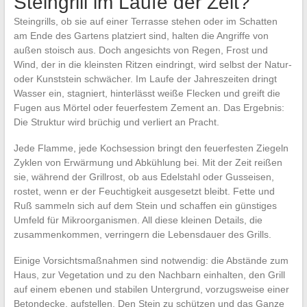
Steingrill im Laufe der Zeit?
Steingrills, ob sie auf einer Terrasse stehen oder im Schatten
am Ende des Gartens platziert sind, halten die Angriffe von
außen stoisch aus. Doch angesichts von Regen, Frost und
Wind, der in die kleinsten Ritzen eindringt, wird selbst der Natur-
oder Kunststein schwächer. Im Laufe der Jahreszeiten dringt
Wasser ein, stagniert, hinterlässt weiße Flecken und greift die
Fugen aus Mörtel oder feuerfestem Zement an. Das Ergebnis:
Die Struktur wird brüchig und verliert an Pracht.
Jede Flamme, jede Kochsession bringt den feuerfesten Ziegeln
Zyklen von Erwärmung und Abkühlung bei. Mit der Zeit reißen
sie, während der Grillrost, ob aus Edelstahl oder Gusseisen,
rostet, wenn er der Feuchtigkeit ausgesetzt bleibt. Fette und
Ruß sammeln sich auf dem Stein und schaffen ein günstiges
Umfeld für Mikroorganismen. All diese kleinen Details, die
zusammenkommen, verringern die Lebensdauer des Grills.
Einige Vorsichtsmaßnahmen sind notwendig: die Abstände zum
Haus, zur Vegetation und zu den Nachbarn einhalten, den Grill
auf einem ebenen und stabilen Untergrund, vorzugsweise einer
Betondecke, aufstellen. Den Stein zu schützen und das Ganze