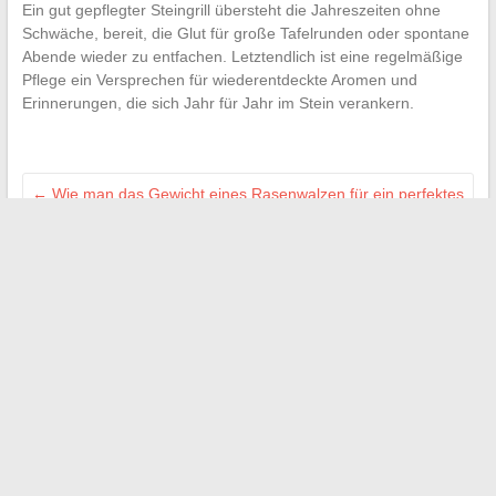
Ein gut gepflegter Steingrill übersteht die Jahreszeiten ohne
Schwäche, bereit, die Glut für große Tafelrunden oder spontane
Abende wieder zu entfachen. Letztendlich ist eine regelmäßige
Pflege ein Versprechen für wiederentdeckte Aromen und
Erinnerungen, die sich Jahr für Jahr im Stein verankern.
←
Wie man das Gewicht eines Rasenwalzen für ein perfektes
Ergebnis im Garten wählt
Wie viel sollte man für die richtige Waschmaschine ausgeben:
umfassender Einkaufsführer
→
Search