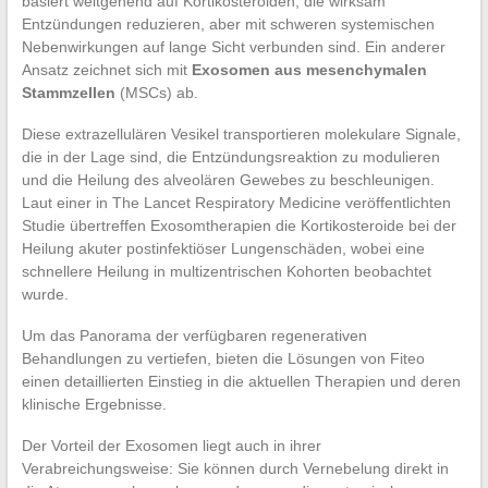
basiert weitgehend auf Kortikosteroiden, die wirksam
Entzündungen reduzieren, aber mit schweren systemischen
Nebenwirkungen auf lange Sicht verbunden sind. Ein anderer
Ansatz zeichnet sich mit
Exosomen aus mesenchymalen
Stammzellen
(MSCs) ab.
Diese extrazellulären Vesikel transportieren molekulare Signale,
die in der Lage sind, die Entzündungsreaktion zu modulieren
und die Heilung des alveolären Gewebes zu beschleunigen.
Laut einer in The Lancet Respiratory Medicine veröffentlichten
Studie übertreffen Exosomtherapien die Kortikosteroide bei der
Heilung akuter postinfektiöser Lungenschäden, wobei eine
schnellere Heilung in multizentrischen Kohorten beobachtet
wurde.
Um das Panorama der verfügbaren regenerativen
Behandlungen zu vertiefen, bieten die Lösungen von Fiteo
einen detaillierten Einstieg in die aktuellen Therapien und deren
klinische Ergebnisse.
Der Vorteil der Exosomen liegt auch in ihrer
Verabreichungsweise: Sie können durch Vernebelung direkt in