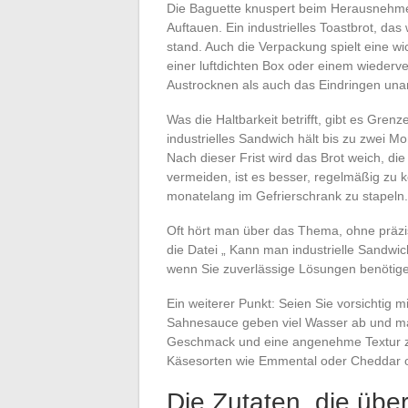
Die Baguette knuspert beim Herausnehme
Auftauen. Ein industrielles Toastbrot, das
stand. Auch die Verpackung spielt eine wi
einer luftdichten Box oder einem wieder
Austrocknen als auch das Eindringen u
Was die Haltbarkeit betrifft, gibt es Grenz
industrielles Sandwich hält bis zu zwei M
Nach dieser Frist wird das Brot weich, 
vermeiden, ist es besser, regelmäßig zu
monatelang im Gefrierschrank zu stapeln.
Oft hört man über das Thema, ohne präz
die Datei „ Kann man industrielle Sandwic
wenn Sie zuverlässige Lösungen benötig
Ein weiterer Punkt: Seien Sie vorsichtig 
Sahnesauce geben viel Wasser ab und ma
Geschmack und eine angenehme Textur zu
Käsesorten wie Emmental oder Cheddar od
Die Zutaten, die übe