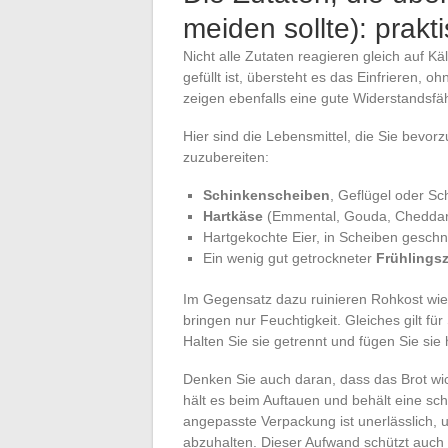
meiden sollte): prakt
Nicht alle Zutaten reagieren gleich auf 
gefüllt ist, übersteht es das Einfrieren, 
zeigen ebenfalls eine gute Widerstandsfäh
Hier sind die Lebensmittel, die Sie bevorz
zuzubereiten:
Schinkenscheiben
, Geflügel oder S
Hartkäse
(Emmental, Gouda, Cheddar
Hartgekochte Eier, in Scheiben geschni
Ein wenig gut getrockneter
Frühlings
Im Gegensatz dazu ruinieren Rohkost wie
bringen nur Feuchtigkeit. Gleiches gilt f
Halten Sie sie getrennt und fügen Sie sie 
Denken Sie auch daran, dass das Brot wicht
hält es beim Auftauen und behält eine schö
angepasste Verpackung ist unerlässlich,
abzuhalten. Dieser Aufwand schützt auch 