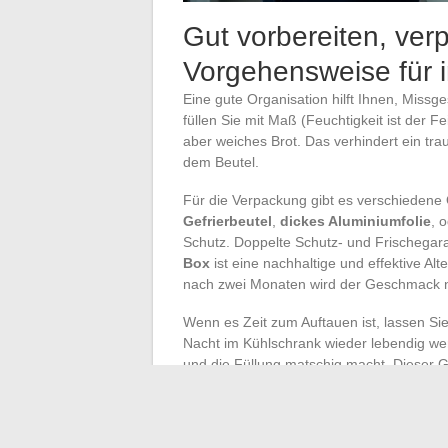
Gut vorbereiten, ver
Vorgehensweise für
Eine gute Organisation hilft Ihnen, Miss
füllen Sie mit Maß (Feuchtigkeit ist der F
aber weiches Brot. Das verhindert ein t
dem Beutel.
Für die Verpackung gibt es verschiedene 
Gefrierbeutel
,
dickes Aluminiumfolie
, 
Schutz. Doppelte Schutz- und Frischegara
Box
ist eine nachhaltige und effektive Alt
nach zwei Monaten wird der Geschmack n
Wenn es Zeit zum Auftauen ist, lassen S
Nacht im Kühlschrank wieder lebendig werd
und die Füllung matschig macht. Dieser G
Genuss beim Essen.
Indem Sie diese Reflexe annehmen, redu
schnelle Mahlzeit in eine wirklich zufrie