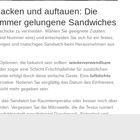
packen und auftauen: Die
 immer gelungene Sandwiches
geschicke zu vermeiden. Wählen Sie geeignete Zutaten,
eind Nummer eins) und entscheiden Sie sich für ein festes,
rauriges und matschiges Sandwich beim Herausnehmen aus
Optionen, die bekannt sein sollten:
wiederverwendbare
oder sogar eine Schicht Frischhaltefolie für zusätzlichen
ntie erfolgt durch diese einfache Geste. Eine
luftdichte
ernative. Notieren Sie sorgfältig das Datum des Einfrierens;
icht mehr gegeben sein.
ie das Sandwich bei Raumtemperatur oder besser noch über
en. Vergessen Sie die Mikrowelle, die die Textur ruiniert
eduldsschritt gewährleistet Geschmack, Sicherheit und
zieren Sie die Verschwendung und verwandeln eine
denstellende Pause, selbst wenn Sie weit weg von zu Hause