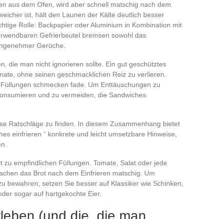
n aus dem Ofen, wird aber schnell matschig nach dem
 weicher ist, hält den Launen der Kälte deutlich besser
chtige Rolle: Backpapier oder Aluminium in Kombination mit
verwendbaren Gefrierbeutel bremsen sowohl das
nangenehmer Gerüche.
en, die man nicht ignorieren sollte. Ein gut geschütztes
onate, ohne seinen geschmacklichen Reiz zu verlieren.
die Füllungen schmecken fade. Um Enttäuschungen zu
 konsumieren und zu vermeiden, die Sandwiches
ise Ratschläge zu finden. In diesem Zusammenhang bietet
hes einfrieren “ konkrete und leicht umsetzbare Hinweise,
en.
mit zu empfindlichen Füllungen. Tomate, Salat oder jede
chen das Brot nach dem Einfrieren matschig. Um
 bewahren, setzen Sie besser auf Klassiker wie Schinken,
er sogar auf hartgekochte Eier.
rleben (und die, die man