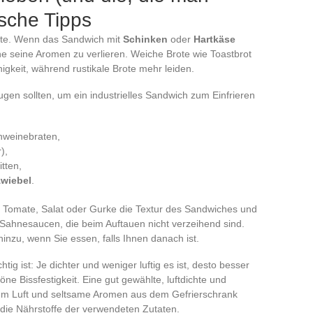
ische Tipps
Kälte. Wenn das Sandwich mit
Schinken
oder
Hartkäse
ohne seine Aromen zu verlieren. Weiche Brote wie Toastbrot
igkeit, während rustikale Brote mehr leiden.
ugen sollten, um ein industrielles Sandwich zum Einfrieren
chweinebraten,
),
tten,
zwiebel
.
 Tomate, Salat oder Gurke die Textur des Sandwiches und
ür Sahnesaucen, die beim Auftauen nicht verzeihend sind.
hinzu, wenn Sie essen, falls Ihnen danach ist.
ig ist: Je dichter und weniger luftig es ist, desto besser
ne Bissfestigkeit. Eine gut gewählte, luftdichte und
 um Luft und seltsame Aromen aus dem Gefrierschrank
die Nährstoffe der verwendeten Zutaten.