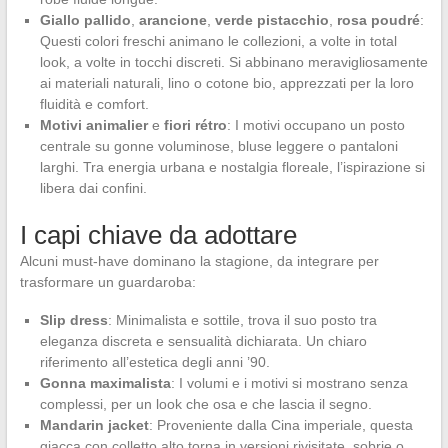
Giallo pallido
,
arancione
,
verde pistacchio
,
rosa poudré
:
Questi colori freschi animano le collezioni, a volte in total
look, a volte in tocchi discreti. Si abbinano meravigliosamente
ai materiali naturali, lino o cotone bio, apprezzati per la loro
fluidità e comfort.
Motivi animalier
e
fiori rétro
: I motivi occupano un posto
centrale su gonne voluminose, bluse leggere o pantaloni
larghi. Tra energia urbana e nostalgia floreale, l’ispirazione si
libera dai confini.
I capi chiave da adottare
Alcuni must-have dominano la stagione, da integrare per
trasformare un guardaroba:
Slip dress
: Minimalista e sottile, trova il suo posto tra
eleganza discreta e sensualità dichiarata. Un chiaro
riferimento all’estetica degli anni ’90.
Gonna maximalista
: I volumi e i motivi si mostrano senza
complessi, per un look che osa e che lascia il segno.
Mandarin jacket
: Proveniente dalla Cina imperiale, questa
giacca con colletto alto torna in versioni rivisitate, sobrie o