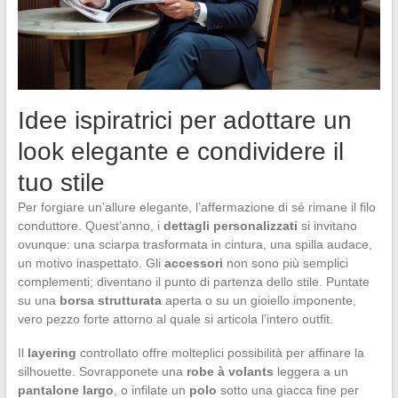
Idee ispiratrici per adottare un
look elegante e condividere il
tuo stile
Per forgiare un’allure elegante, l’affermazione di sé rimane il filo
conduttore. Quest’anno, i
dettagli personalizzati
si invitano
ovunque: una sciarpa trasformata in cintura, una spilla audace,
un motivo inaspettato. Gli
accessori
non sono più semplici
complementi; diventano il punto di partenza dello stile. Puntate
su una
borsa strutturata
aperta o su un gioiello imponente,
vero pezzo forte attorno al quale si articola l’intero outfit.
Il
layering
controllato offre molteplici possibilità per affinare la
silhouette. Sovrapponete una
robe à volants
leggera a un
pantalone largo
, o infilate un
polo
sotto una giacca fine per