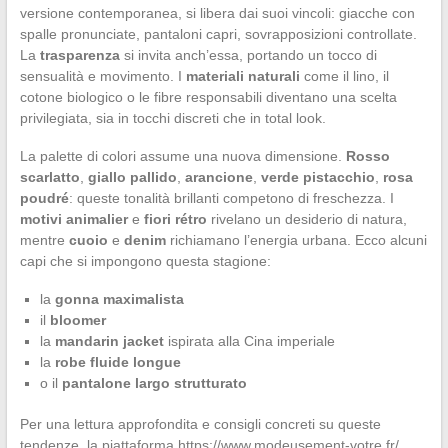
versione contemporanea, si libera dai suoi vincoli: giacche con
spalle pronunciate, pantaloni capri, sovrapposizioni controllate.
La
trasparenza
si invita anch’essa, portando un tocco di
sensualità e movimento. I
materiali naturali
come il lino, il
cotone biologico o le fibre responsabili diventano una scelta
privilegiata, sia in tocchi discreti che in total look.
La palette di colori assume una nuova dimensione.
Rosso
scarlatto
,
giallo pallido
,
arancione
,
verde pistacchio
,
rosa
poudré
: queste tonalità brillanti competono di freschezza. I
motivi animalier
e
fiori rétro
rivelano un desiderio di natura,
mentre
cuoio
e
denim
richiamano l’energia urbana. Ecco alcuni
capi che si impongono questa stagione:
la
gonna maximalista
il
bloomer
la
mandarin jacket
ispirata alla Cina imperiale
la
robe fluide longue
o il
pantalone largo strutturato
Per una lettura approfondita e consigli concreti su queste
tendenze, la piattaforma https://www.modeusement-votre.fr/