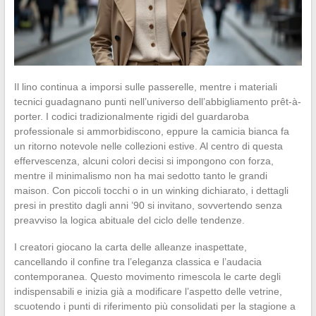
Il lino continua a imporsi sulle passerelle, mentre i materiali
tecnici guadagnano punti nell’universo dell’abbigliamento prêt-à-
porter. I codici tradizionalmente rigidi del guardaroba
professionale si ammorbidiscono, eppure la camicia bianca fa
un ritorno notevole nelle collezioni estive. Al centro di questa
effervescenza, alcuni colori decisi si impongono con forza,
mentre il minimalismo non ha mai sedotto tanto le grandi
maison. Con piccoli tocchi o in un winking dichiarato, i dettagli
presi in prestito dagli anni ’90 si invitano, sovvertendo senza
preavviso la logica abituale del ciclo delle tendenze.
I creatori giocano la carta delle alleanze inaspettate,
cancellando il confine tra l’eleganza classica e l’audacia
contemporanea. Questo movimento rimescola le carte degli
indispensabili e inizia già a modificare l’aspetto delle vetrine,
scuotendo i punti di riferimento più consolidati per la stagione a