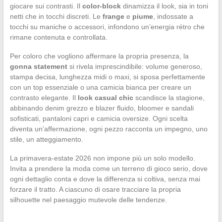
giocare sui contrasti. Il
color-block
dinamizza il look, sia in toni
netti che in tocchi discreti. Le
frange
e
piume
, indossate a
tocchi su maniche o accessori, infondono un’energia rétro che
rimane contenuta e controllata.
Per coloro che vogliono affermare la propria presenza, la
gonna statement
si rivela imprescindibile: volume generoso,
stampa decisa, lunghezza midi o maxi, si sposa perfettamente
con un top essenziale o una camicia bianca per creare un
contrasto elegante. Il
look casual chic
scandisce la stagione,
abbinando denim grezzo e blazer fluido, bloomer e sandali
sofisticati, pantaloni capri e camicia oversize. Ogni scelta
diventa un’affermazione, ogni pezzo racconta un impegno, uno
stile, un atteggiamento.
La primavera-estate 2026 non impone più un solo modello.
Invita a prendere la moda come un terreno di gioco serio, dove
ogni dettaglio conta e dove la differenza si coltiva, senza mai
forzare il tratto. A ciascuno di osare tracciare la propria
silhouette nel paesaggio mutevole delle tendenze.