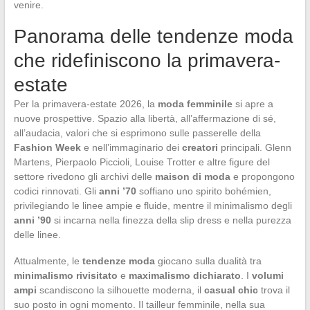
venire.
Panorama delle tendenze moda
che ridefiniscono la primavera-
estate
Per la primavera-estate 2026, la
moda femminile
si apre a
nuove prospettive. Spazio alla libertà, all’affermazione di sé,
all’audacia, valori che si esprimono sulle passerelle della
Fashion Week
e nell’immaginario dei
creatori
principali. Glenn
Martens, Pierpaolo Piccioli, Louise Trotter e altre figure del
settore rivedono gli archivi delle
maison di moda
e propongono
codici rinnovati. Gli
anni ’70
soffiano uno spirito bohémien,
privilegiando le linee ampie e fluide, mentre il minimalismo degli
anni ’90
si incarna nella finezza della slip dress e nella purezza
delle linee.
Attualmente, le
tendenze moda
giocano sulla dualità tra
minimalismo rivisitato
e
maximalismo dichiarato
. I
volumi
ampi
scandiscono la silhouette moderna, il
casual chic
trova il
suo posto in ogni momento. Il tailleur femminile, nella sua