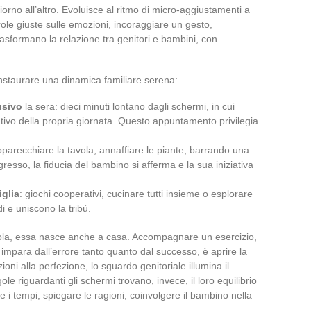
iorno all’altro. Evoluisce al ritmo di micro-aggiustamenti a
role giuste sulle emozioni, incoraggiare un gesto,
, trasformano la relazione tra genitori e bambini, con
instaurare una dinamica familiare serena:
usivo
la sera: dieci minuti lontano dagli schermi, in cui
ivo della propria giornata. Questo appuntamento privilegia
pparecchiare la tavola, annaffiare le piante, barrando una
ogresso, la fiducia del bambino si afferma e la sua iniziativa
iglia
: giochi cooperativi, cucinare tutti insieme o esplorare
di e uniscono la tribù.
ola, essa nasce anche a casa. Accompagnare un esercizio,
impara dall’errore tanto quanto dal successo, è aprire la
oni alla perfezione, lo sguardo genitoriale illumina il
le riguardanti gli schermi trovano, invece, il loro equilibrio
re i tempi, spiegare le ragioni, coinvolgere il bambino nella