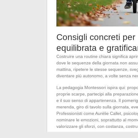
Consigli concreti per
equilibrata e gratific
Costruire una routine chiara significa apri
dove le sequenze della giornata non assum
mattina, ripetere le stesse sequenze, svegli
diventare più autonomo, a volte senza 
La pedagogia Montessori ispira qui: propor
proprie scarpe, partecipi alla preparazione 
e il suo senso di appartenenza. Il pomerig
merenda, giro di tavolo sulla giornata, eve
Professionisti come Aurélie Callet, psicol
nominare le emozioni, soprattutto al mome
valorizzare gli sforzi, con costanza, cost
Nessuna routine universale: ognuno aggius