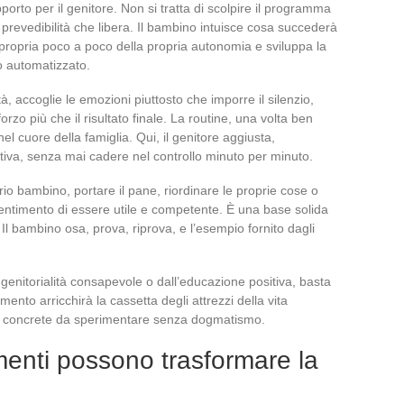
orto per il genitore. Non si tratta di scolpire il programma
 prevedibilità che libera. Il bambino intuisce cosa succederà
ppropria poco a poco della propria autonomia e sviluppa la
o automatizzato.
ità, accoglie le emozioni piuttosto che imporre il silenzio,
orzo più che il risultato finale. La routine, una volta ben
nel cuore della famiglia. Qui, il genitore aggiusta,
tiva, senza mai cadere nel controllo minuto per minuto.
io bambino, portare il pane, riordinare le proprie cose o
l sentimento di essere utile e competente. È una base solida
 Il bambino osa, prova, riprova, e l’esempio fornito dagli
a genitorialità consapevole o dall’educazione positiva, basta
ento arricchirà la cassetta degli attrezzi della vita
de concrete da sperimentare senza dogmatismo.
menti possono trasformare la