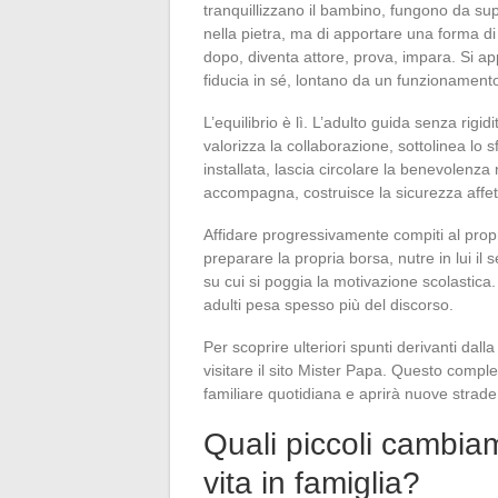
tranquillizzano il bambino, fungono da supp
nella pietra, ma di apportare una forma di
dopo, diventa attore, prova, impara. Si a
fiducia in sé, lontano da un funzionament
L’equilibrio è lì. L’adulto guida senza rigid
valorizza la collaborazione, sottolinea lo sf
installata, lascia circolare la benevolenza 
accompagna, costruisce la sicurezza affet
Affidare progressivamente compiti al propr
preparare la propria borsa, nutre in lui i
su cui si poggia la motivazione scolastica.
adulti pesa spesso più del discorso.
Per scoprire ulteriori spunti derivanti dall
visitare il sito Mister Papa. Questo complem
familiare quotidiana e aprirà nuove stra
Quali piccoli cambia
vita in famiglia?