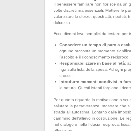
Il benessere familiare non fiorisce da un g
volte discreti ma essenziali. Mettere le pa
valorizzare lo sforzo: questi atti, ripetuti
dolcezza.
Ecco diversi leve semplici da testare per 
Concedere un tempo di parola escl
ognuno racconta un momento significat
l’ascolto e il riconoscimento reciproco.
Responsabilizzare in base all’età
: a
riga sulla lista della spesa. Ad ogni pr
cresce.
Introdurre momenti condivisi in fam
la natura. Questi istanti forgiano i ricor
Per quanto riguarda la motivazione a scu
salutare la perseveranza, mostrare che si 
strada all’autostima. Lontano dalle imposizi
cammino dell’allievo in costruzione. Le rego
nel dialogo e nella fiducia reciproca: fissa
riflessione.