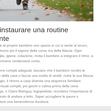
 instaurare una routine
ante
re al proprio bambino uno spazio in cui si sente al sicuro,
ono più il sapore della corsa ma della fiducia. Ogni
a, igiene, colazione, invita il bambino a integrare il ritmo, a
nemmeno rendersene conto.
re compiti adeguati, lasciare che il bambino riordini le
della casa o faccia una scelta di vestiti, nutre la sua fiducia
gio, il ritorno a casa diventa una sequenza familiare:
ntuali compiti, poi giochi o calma prima della cena.
oga, o Claire Mainguy, logopedista, ricordano l’importanza di
nto di andare a letto. Saper accogliere le paure o
ruisce una benevolenza duratura.
ta nel tempo. Gli strumenti dell’educazione positiva,