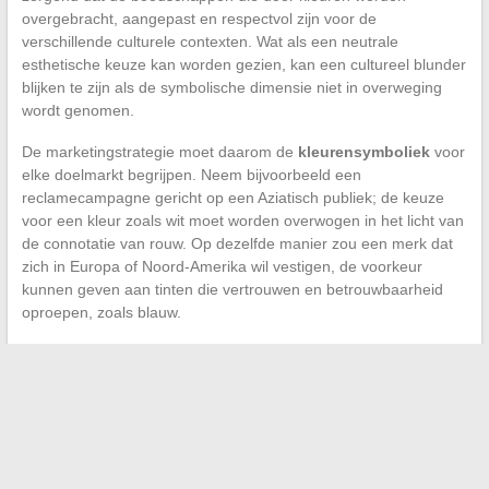
overgebracht, aangepast en respectvol zijn voor de
verschillende culturele contexten. Wat als een neutrale
esthetische keuze kan worden gezien, kan een cultureel blunder
blijken te zijn als de symbolische dimensie niet in overweging
wordt genomen.
De marketingstrategie moet daarom de
kleurensymboliek
voor
elke doelmarkt begrijpen. Neem bijvoorbeeld een
reclamecampagne gericht op een Aziatisch publiek; de keuze
voor een kleur zoals wit moet worden overwogen in het licht van
de connotatie van rouw. Op dezelfde manier zou een merk dat
zich in Europa of Noord-Amerika wil vestigen, de voorkeur
kunnen geven aan tinten die vertrouwen en betrouwbaarheid
oproepen, zoals blauw.
←
De verborgen juwelen van de Franse kust: onbekende
badbestemmingen
Tips om een goedkope cruise te vinden
→