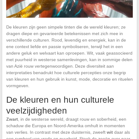
De kleuren zijn geen simpele tinten die de wereld kleuren; ze
dragen diepe en gevarieerde betekenissen met zich mee in
verschillende culturen. Rood, levendig en energiek, kan in de
ene context liefde en passie symboliseren, terwijl het in een
andere geluk en welvaart kan oproepen. Wit, vaak geassocieerd
met puurheid in westerse samenlevingen, kan in sommige delen
van Azië rouw vertegenwoordigen. Deze diversiteit aan
interpretaties benadrukt hoe culturele percepties onze begrip
van kleuren en hun gebruik in kunst, mode, decoratie en rituelen
vormgeven.
De kleuren en hun culturele
veelzijdigheden
Zwart
, in de westerse wereld, draagt rouw en soberheid, een
schaduw die Europa en Noord-Amerika omhult in momenten
van verlies. In contrast met deze duisternis, zweeft
wit
daar als
een symbool van vrede en puurheid. Steek de zeeën over naar