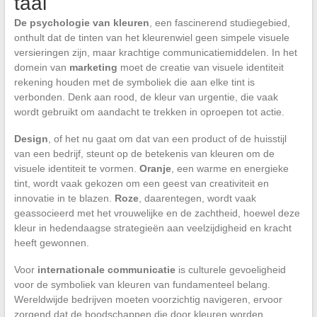
taal
De psychologie van kleuren
, een fascinerend studiegebied,
onthult dat de tinten van het kleurenwiel geen simpele visuele
versieringen zijn, maar krachtige communicatiemiddelen. In het
domein van
marketing
moet de creatie van visuele identiteit
rekening houden met de symboliek die aan elke tint is
verbonden. Denk aan rood, de kleur van urgentie, die vaak
wordt gebruikt om aandacht te trekken in oproepen tot actie.
Design
, of het nu gaat om dat van een product of de huisstijl
van een bedrijf, steunt op de betekenis van kleuren om de
visuele identiteit te vormen.
Oranje
, een warme en energieke
tint, wordt vaak gekozen om een geest van creativiteit en
innovatie in te blazen.
Roze
, daarentegen, wordt vaak
geassocieerd met het vrouwelijke en de zachtheid, hoewel deze
kleur in hedendaagse strategieën aan veelzijdigheid en kracht
heeft gewonnen.
Voor
internationale communicatie
is culturele gevoeligheid
voor de symboliek van kleuren van fundamenteel belang.
Wereldwijde bedrijven moeten voorzichtig navigeren, ervoor
zorgend dat de boodschappen die door kleuren worden