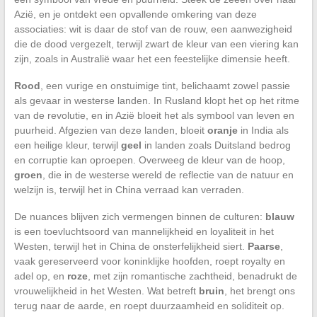
Azië, en je ontdekt een opvallende omkering van deze
associaties: wit is daar de stof van de rouw, een aanwezigheid
die de dood vergezelt, terwijl zwart de kleur van een viering kan
zijn, zoals in Australië waar het een feestelijke dimensie heeft.
Rood
, een vurige en onstuimige tint, belichaamt zowel passie
als gevaar in westerse landen. In Rusland klopt het op het ritme
van de revolutie, en in Azië bloeit het als symbool van leven en
puurheid. Afgezien van deze landen, bloeit
oranje
in India als
een heilige kleur, terwijl
geel
in landen zoals Duitsland bedrog
en corruptie kan oproepen. Overweeg de kleur van de hoop,
groen
, die in de westerse wereld de reflectie van de natuur en
welzijn is, terwijl het in China verraad kan verraden.
De nuances blijven zich vermengen binnen de culturen:
blauw
is een toevluchtsoord van mannelijkheid en loyaliteit in het
Westen, terwijl het in China de onsterfelijkheid siert.
Paarse
,
vaak gereserveerd voor koninklijke hoofden, roept royalty en
adel op, en
roze
, met zijn romantische zachtheid, benadrukt de
vrouwelijkheid in het Westen. Wat betreft
bruin
, het brengt ons
terug naar de aarde, en roept duurzaamheid en soliditeit op.