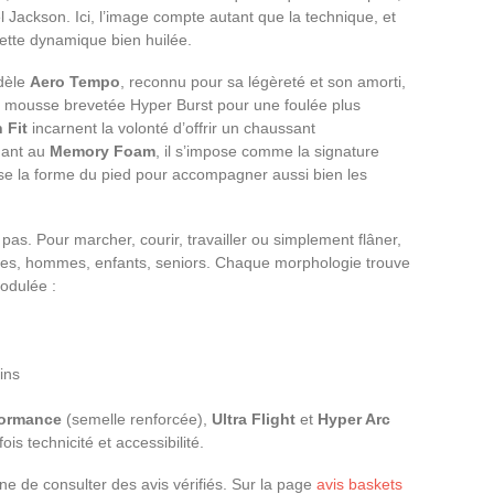
l Jackson. Ici, l’image compte autant que la technique, et
cette dynamique bien huilée.
dèle
Aero Tempo
, reconnu pour sa légèreté et son amorti,
 la mousse brevetée Hyper Burst pour une foulée plus
 Fit
incarnent la volonté d’offrir un chaussant
uant au
Memory Foam
, il s’impose comme la signature
se la forme du pied pour accompagner aussi bien les
as. Pour marcher, courir, travailler ou simplement flâner,
es, hommes, enfants, seniors. Chaque morphologie trouve
odulée :
ins
formance
(semelle renforcée),
Ultra Flight
et
Hyper Arc
is technicité et accessibilité.
ine de consulter des avis vérifiés. Sur la page
avis baskets