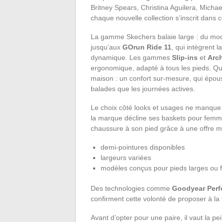
Britney Spears, Christina Aguilera, Michae
chaque nouvelle collection s’inscrit dans 
La gamme Skechers balaie large : du mo
jusqu’aux
GOrun Ride 11
, qui intègrent
dynamique. Les gammes
Slip-ins
et
Arch
ergonomique, adapté à tous les pieds. Q
maison : un confort sur-mesure, qui épou
balades que les journées actives.
Le choix côté looks et usages ne manque p
la marque décline ses baskets pour femm
chaussure à son pied grâce à une offre m
demi-pointures disponibles
largeurs variées
modèles conçus pour pieds larges ou f
Des technologies comme
Goodyear Per
confirment cette volonté de proposer à la fo
Avant d’opter pour une paire, il vaut la pe