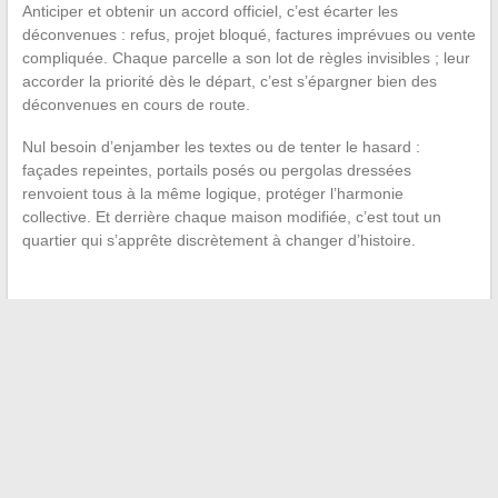
Anticiper et obtenir un accord officiel, c’est écarter les
déconvenues : refus, projet bloqué, factures imprévues ou vente
compliquée. Chaque parcelle a son lot de règles invisibles ; leur
accorder la priorité dès le départ, c’est s’épargner bien des
déconvenues en cours de route.
Nul besoin d’enjamber les textes ou de tenter le hasard :
façades repeintes, portails posés ou pergolas dressées
renvoient tous à la même logique, protéger l’harmonie
collective. Et derrière chaque maison modifiée, c’est tout un
quartier qui s’apprête discrètement à changer d’histoire.
←
Skechers : tout ce qu’il faut savoir avant d’acheter leurs
baskets
Astuces et conseils pour vivre une maternité épanouie et
sereine au quotidien
→
Recherche