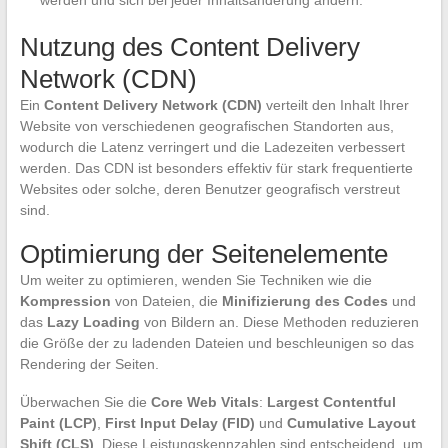
werden und sich bei jeder Inhaltsänderung ändern.
Nutzung des Content Delivery
Network (CDN)
Ein
Content Delivery Network (CDN)
verteilt den Inhalt Ihrer
Website von verschiedenen geografischen Standorten aus,
wodurch die Latenz verringert und die Ladezeiten verbessert
werden. Das CDN ist besonders effektiv für stark frequentierte
Websites oder solche, deren Benutzer geografisch verstreut
sind.
Optimierung der Seitenelemente
Um weiter zu optimieren, wenden Sie Techniken wie die
Kompression
von Dateien, die
Minifizierung des Codes
und
das
Lazy Loading
von Bildern an. Diese Methoden reduzieren
die Größe der zu ladenden Dateien und beschleunigen so das
Rendering der Seiten.
Überwachen Sie die
Core Web Vitals
:
Largest Contentful
Paint (LCP)
,
First Input Delay (FID)
und
Cumulative Layout
Shift (CLS)
. Diese Leistungskennzahlen sind entscheidend, um