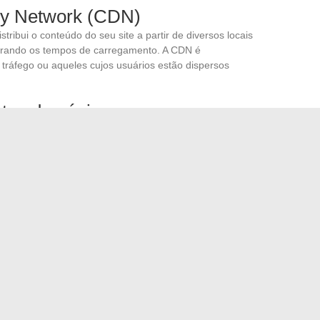
ry Network (CDN)
stribui o conteúdo do seu site a partir de diversos locais
horando os tempos de carregamento. A CDN é
o tráfego ou aqueles cujos usuários estão dispersos
tos da página
as como
compressão
de arquivos,
minificação de código
eduzem o tamanho dos arquivos a serem carregados,
inas.
ntentful Paint (LCP)
,
First Input Delay (FID)
e
critérios de desempenho são essenciais para garantir uma
deira contra a Umidade
g gratuitas: nossa opinião sobre o Empire Streaming e