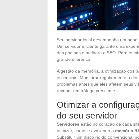
Seu servidor local desempenha um papel f
Um servidor eficiente garante uma experi
das páginas e melhora o SEO. Para otimiz
grande diferença.
A gestão da memória, a otimização dos 
essenciais. Monitorar regularmente o des
problemas antes que eles afetem seus vis
receber um tráfego crescente.
Otimizar a configura
do seu servidor
Servidores
estão no coração de cada si
otimizar, comece avaliando a
memória R
Substituir um disco rígido convencional 