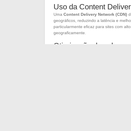
Uso da Content Delive
Uma
Content Delivery Network (CDN)
di
geográficos, reduzindo a latência e mel
particularmente eficaz para sites com alt
geograficamente.
Otimização dos elemen
Para otimizar ainda mais, aplique técnic
e
lazy load
de imagens. Esses métodos r
acelerando assim a renderização das pág
Monitore os
Core Web Vitals
:
Largest Co
Cumulative Layout Shift (CLS)
. Esses 
experiência do usuário ideal.
←
O Guia Definitivo para Proteger a Ma
Comparação das plataformas de streamin
suas alternativas
→