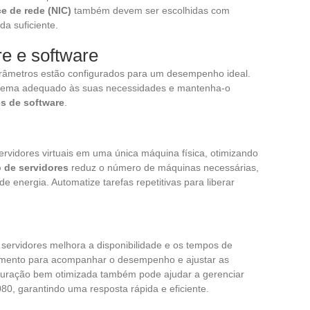
ce de rede (NIC)
também devem ser escolhidas com
a suficiente.
e e software
parâmetros estão configurados para um desempenho ideal.
stema adequado às suas necessidades e mantenha-o
es de software
.
ervidores virtuais em uma única máquina física, otimizando
 de servidores
reduz o número de máquinas necessárias,
 energia. Automatize tarefas repetitivas para liberar
os servidores melhora a disponibilidade e os tempos de
ramento para acompanhar o desempenho e ajustar as
guração bem otimizada também pode ajudar a gerenciar
080, garantindo uma resposta rápida e eficiente.