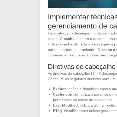
Implementar técnica
gerenciamento de ca
Para reforçar o desempenho da web, ado
cache. O
cache
melhora o desempenho ao 
Utilize o
cache do lado do navegador
pa
por um período determinado. O
cache do
conteúdo antes que as solicitações chegu
Diretivas de cabeçalh
As diretivas de cabeçalho HTTP desemp
Configure as seguintes diretivas para um c
Expires
: define a data/hora após a qu
Cache-control
: utiliza o parâmetro
ma
permanece no cache do navegador.
Last-Modified
: indica a última modif
ETag
: identificadores únicos gerados 