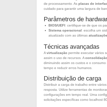
de processamento. As
placas de interfa
cuidado para garantir uma largura de band
Parâmetros de hardwar
BIOS/UEFI
: certifique-se de que os 
Sistema operacional
: escolha um si
atualizado com as últimas
atualizaçõ
Técnicas avançadas
A
virtualização
permite executar vários s
assim o uso de recursos. A
consolidação
diminuindo assim os custos e o consumo de
tempo e reduzir erros humanos.
Distribuição de carga
Distribuir a carga de trabalho entre vári
resposta. Utilize ferramentas de monito
configurações em tempo real. Uma confi
solicitações específicas como localhost 8