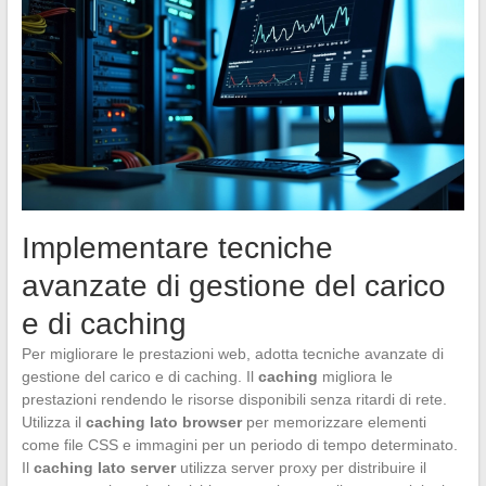
Implementare tecniche
avanzate di gestione del carico
e di caching
Per migliorare le prestazioni web, adotta tecniche avanzate di
gestione del carico e di caching. Il
caching
migliora le
prestazioni rendendo le risorse disponibili senza ritardi di rete.
Utilizza il
caching lato browser
per memorizzare elementi
come file CSS e immagini per un periodo di tempo determinato.
Il
caching lato server
utilizza server proxy per distribuire il