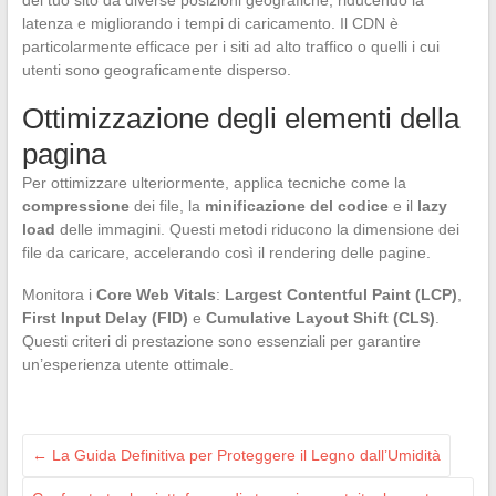
del tuo sito da diverse posizioni geografiche, riducendo la
latenza e migliorando i tempi di caricamento. Il CDN è
particolarmente efficace per i siti ad alto traffico o quelli i cui
utenti sono geograficamente disperso.
Ottimizzazione degli elementi della
pagina
Per ottimizzare ulteriormente, applica tecniche come la
compressione
dei file, la
minificazione del codice
e il
lazy
load
delle immagini. Questi metodi riducono la dimensione dei
file da caricare, accelerando così il rendering delle pagine.
Monitora i
Core Web Vitals
:
Largest Contentful Paint (LCP)
,
First Input Delay (FID)
e
Cumulative Layout Shift (CLS)
.
Questi criteri di prestazione sono essenziali per garantire
un’esperienza utente ottimale.
←
La Guida Definitiva per Proteggere il Legno dall’Umidità