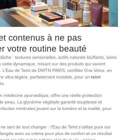
et contenus à ne pas
 votre routine beauté
che : textures sensorielles, actifs naturels bluffants, soins
s cette dynamique, misant sur des produits qui savent
u. L’Eau de Teint de DWTN PARIS, certifiée One Voice, en
ure ultra-légère, parfaitement invisible, pour un
teint
és.
en médecine ayurvédique, offre une réelle protection
de peau. La glycérine végétale garantit souplesse et
rticules minérales jouent sur la lumière et la matité, pour
e sert de tout changer : l’Eau de Teint s’utilise pure sur
langée avec sa crème pour plus de confort et un résultat
ent car elle suit le rythme réel de la vie : saison,