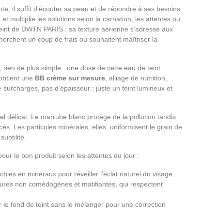
e, il suffit d’écouter sa peau et de répondre à ses besoins
t multiplie les solutions selon la carnation, les attentes ou
Teint de DWTN PARIS : sa texture aérienne s’adresse aux
herchent un coup de frais ou souhaitent maîtriser la
rien de plus simple : une dose de cette eau de teint
obtient une
BB crème sur mesure
, alliage de nutrition,
de surcharges, pas d’épaisseur ; juste un teint lumineux et
rel délicat. Le marrube blanc protège de la pollution tandis
ès. Les particules minérales, elles, uniformisent le grain de
ubtilité.
pour le bon produit selon les attentes du jour :
chies en minéraux pour réveiller l’éclat naturel du visage.
xtures non comédogènes et matifiantes, qui respectent
r le fond de teint sans le mélanger pour une correction