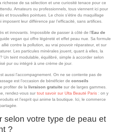
 richesse de sa sélection et une curiosité tenace pour ce
attendu. Amateurs ou professionnels, tous viennent ici pour
tés et trouvailles pointues. Le choix s’étire du maquillage
imposent leur différence par l’efficacité, sans artifices.
és et innovants. Impossible de passer à côté de l’
Eau de
liquide vegan qui offre légèreté et effet peau nue. Sa formule
allié contre la pollution, au vrai pouvoir réparateur, et sur
turer. Les particules minérales jouent, quant à elles, la
at ? Un teint modulable, équilibré, simple à accorder selon
ilisé pur ou intégré à une crème de jour.
 c’est aussi l’accompagnement. On ne se contente pas de
assage est l’occasion de bénéficier de
conseils
 profiter de la
livraison gratuite
sur de larges gammes.
sse, rendez-vous sur
tout savoir sur Ulta Beauté Paris
: on y
roduits et l’esprit qui anime la boutique. Ici, le commerce
 partagée.
r selon votre type de peau et
nt ?