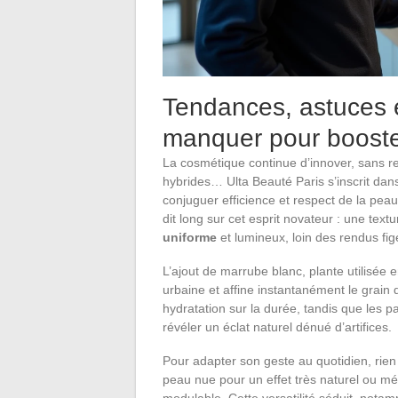
Tendances, astuces 
manquer pour booster
La cosmétique continue d’innover, sans relâ
hybrides… Ulta Beauté Paris s’inscrit dan
conjuguer efficience et respect de la pea
dit long sur cet esprit novateur : une text
uniforme
et lumineux, loin des rendus fig
L’ajout de marrube blanc, plante utilisée 
urbaine et affine instantanément le grain 
hydratation sur la durée, tandis que les pa
révéler un éclat naturel dénué d’artifices.
Pour adapter son geste au quotidien, rien n
peau nue pour un effet très naturel ou mé
modulable. Cette versatilité séduit, notamm