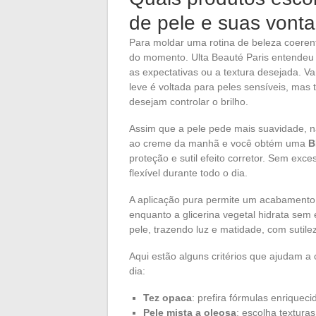
de pele e suas von
Para moldar uma rotina de beleza coeren
do momento. Ulta Beauté Paris entendeu i
as expectativas ou a textura desejada. V
leve é voltada para peles sensíveis, ma
desejam controlar o brilho.
Assim que a pele pede mais suavidade, n
ao creme da manhã e você obtém uma
B
proteção e sutil efeito corretor. Sem ex
flexível durante todo o dia.
A aplicação pura permite um acabamento 
enquanto a glicerina vegetal hidrata sem 
pele, trazendo luz e matidade, com sutile
Aqui estão alguns critérios que ajudam a
dia:
Tez opaca
: prefira fórmulas enriqueci
Pele mista a oleosa
: escolha textura