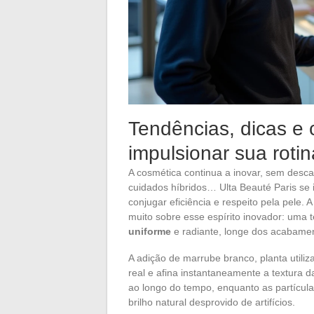
Tendências, dicas e 
impulsionar sua roti
A cosmética continua a inovar, sem descan
cuidados híbridos… Ulta Beauté Paris s
conjugar eficiência e respeito pela pele.
muito sobre esse espírito inovador: uma t
uniforme
e radiante, longe dos acabamen
A adição de marrube branco, planta utili
real e afina instantaneamente a textura da
ao longo do tempo, enquanto as partícula
brilho natural desprovido de artifícios.