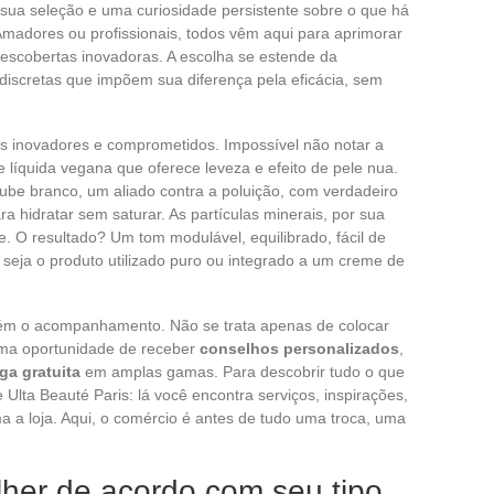
sua seleção e uma curiosidade persistente sobre o que há
Amadores ou profissionais, todos vêm aqui para aprimorar
descobertas inovadoras. A escolha se estende da
iscretas que impõem sua diferença pela eficácia, sem
s inovadores e comprometidos. Impossível não notar a
e líquida vegana que oferece leveza e efeito de pele nua.
ube branco, um aliado contra a poluição, com verdadeiro
ra hidratar sem saturar. As partículas minerais, por sua
e. O resultado? Um tom modulável, equilibrado, fácil de
 seja o produto utilizado puro ou integrado a um creme de
bém o acompanhamento. Não se trata apenas de colocar
uma oportunidade de receber
conselhos personalizados
,
ga gratuita
em amplas gamas. Para descobrir tudo o que
Ulta Beauté Paris: lá você encontra serviços, inspirações,
a a loja. Aqui, o comércio é antes de tudo uma troca, uma
lher de acordo com seu tipo