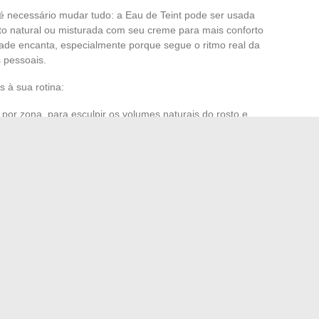
 é necessário mudar tudo: a Eau de Teint pode ser usada
to natural ou misturada com seu creme para mais conforto
dade encanta, especialmente porque segue o ritmo real da
 pessoais.
s à sua rotina:
por zona, para esculpir os volumes naturais do rosto e
emarcações.
anhamento na loja, ou explorar as fichas práticas
r sua experiência.
cessão de produtos. Ela se constrói passo a passo, com
Paris, a energia dedicada a valorizar cada singularidade
m uma exploração renovada, a cada gesto, a cada estação.
rializados? Dicas e truques para prepará-los
cazes para acessar gratuitamente os canais Canal Plus
→