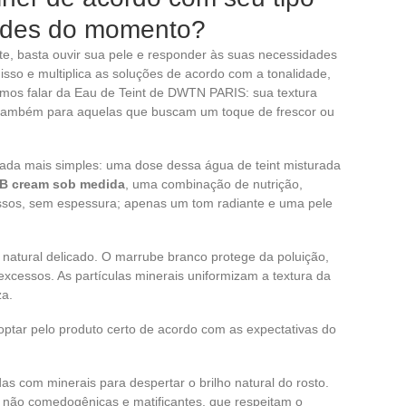
tades do momento?
te, basta ouvir sua pele e responder às suas necessidades
sso e multiplica as soluções de acordo com a tonalidade,
amos falar da Eau de Teint de DWTN PARIS: sua textura
s também para aquelas que buscam um toque de frescor ou
ada mais simples: uma dose dessa água de teint misturada
B cream sob medida
, uma combinação de nutrição,
cessos, sem espessura; apenas um tom radiante e uma pele
natural delicado. O marrube branco protege da poluição,
excessos. As partículas minerais uniformizam a textura da
za.
 optar pelo produto certo de acordo com as expectativas do
das com minerais para despertar o brilho natural do rosto.
s não comedogênicas e matificantes, que respeitam o