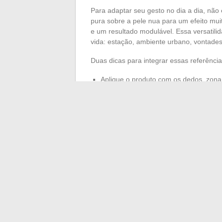
Para adaptar seu gesto no dia a dia, não
pura sobre a pele nua para um efeito mui
e um resultado modulável. Essa versatili
vida: estação, ambiente urbano, vontades
Duas dicas para integrar essas referência
Aplique o produto com os dedos, zona 
garantir um acabamento ideal, sem d
Não hesite em pedir conselhos e acomp
oferecidas pela equipe para enriquece
Aqui, a beleza nunca se resume a uma su
atenção a cada detalhe. E na Ulta Beauté 
pode muito bem transformar sua rotina e
←
É possível congelar sanduíches indust
corretamente
Dicas e métodos efi