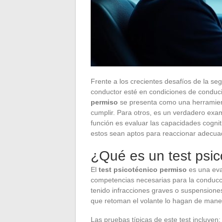
Frente a los crecientes desafíos de la se
conductor esté en condiciones de conduc
permiso
se presenta como una herramient
cumplir. Para otros, es un verdadero exa
función es evaluar las capacidades cogni
estos sean aptos para reaccionar adecua
¿Qué es un test psic
El
test psicotécnico permiso
es una eva
competencias necesarias para la conducc
tenido infracciones graves o suspensione
que retoman el volante lo hagan de mane
Las pruebas típicas de este test incluyen: