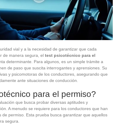
guridad vial y a la necesidad de garantizar que cada
ir de manera segura, el
test psicotécnico para el
a determinante. Para algunos, es un simple trámite a
men de paso que suscita interrogantes y aprensiones. Su
tivas y psicomotoras de los conductores, asegurando que
damente ante situaciones de conducción.
otécnico para el permiso?
luación que busca probar diversas aptitudes y
ión. A menudo se requiere para los conductores que han
s de permiso. Esta prueba busca garantizar que aquellos
ra segura.