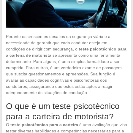
Perante os crescentes desafios da segurança viária e a
necessidade de garantir que cada condutor esteja em
condições de dirigir com segurança, o
teste psicotécnico para
a carteira de motorista
se apresenta como uma ferramenta
determinante. Para alguns, é uma simples formalidade a ser
cumprida. Para outros, é um verdadeiro exame de passagem
que suscita questionamentos e apreensões. Sua função é
avaliar as capacidades cognitivas e psicomotoras dos
condutores, assegurando que estes estão aptos a reagir
adequadamente às situações de condução.
O que é um teste psicotécnico
para a carteira de motorista?
O
teste psicotécnico para a carteira
é uma avaliação que visa
testar diversas habilidades e competências necessárias para a