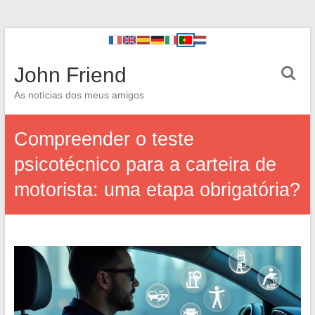
John Friend
As notícias dos meus amigos
Compreender o teste
psicotécnico para a carteira de
motorista: uma etapa obrigatória?