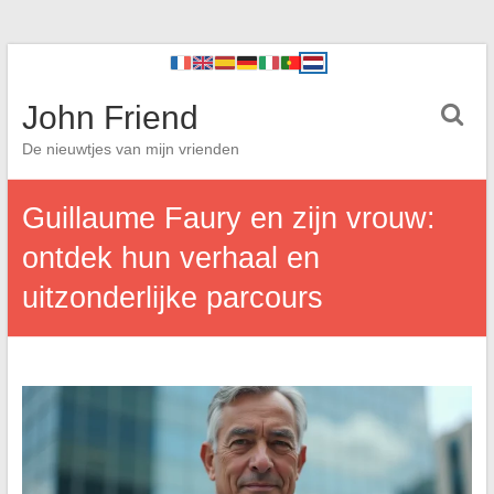
John Friend
De nieuwtjes van mijn vrienden
Guillaume Faury en zijn vrouw:
ontdek hun verhaal en
uitzonderlijke parcours