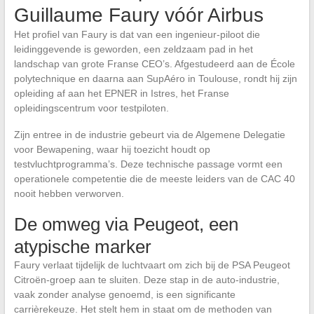
Guillaume Faury vóór Airbus
Het profiel van Faury is dat van een ingenieur-piloot die
leidinggevende is geworden, een zeldzaam pad in het
landschap van grote Franse CEO’s. Afgestudeerd aan de École
polytechnique en daarna aan SupAéro in Toulouse, rondt hij zijn
opleiding af aan het EPNER in Istres, het Franse
opleidingscentrum voor testpiloten.
Zijn entree in de industrie gebeurt via de Algemene Delegatie
voor Bewapening, waar hij toezicht houdt op
testvluchtprogramma’s. Deze technische passage vormt een
operationele competentie die de meeste leiders van de CAC 40
nooit hebben verworven.
De omweg via Peugeot, een
atypische marker
Faury verlaat tijdelijk de luchtvaart om zich bij de PSA Peugeot
Citroën-groep aan te sluiten. Deze stap in de auto-industrie,
vaak zonder analyse genoemd, is een significante
carrièrekeuze. Het stelt hem in staat om de methoden van