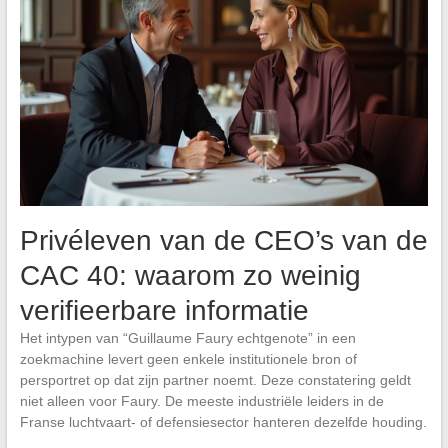
Privéleven van de CEO’s van de
CAC 40: waarom zo weinig
verifieerbare informatie
Het intypen van “Guillaume Faury echtgenote” in een
zoekmachine levert geen enkele institutionele bron of
persportret op dat zijn partner noemt. Deze constatering geldt
niet alleen voor Faury. De meeste industriële leiders in de
Franse luchtvaart- of defensiesector hanteren dezelfde houding.